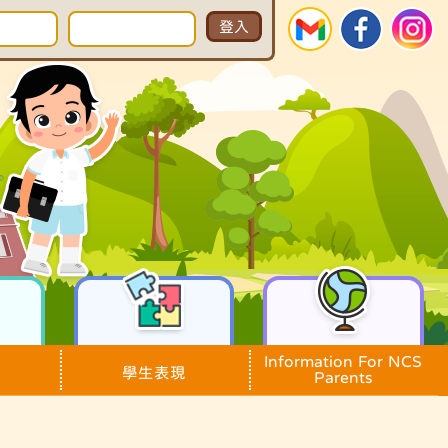
Information For NCS
學生表現
Parents