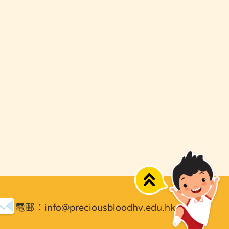
Top
電郵：
info@preciousbloodhv.edu.hk