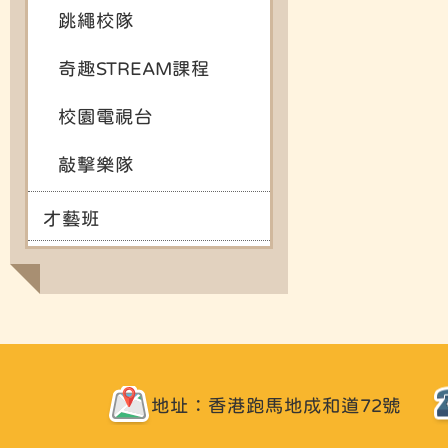
跳繩校隊
奇趣STREAM課程
校園電視台
敲擊樂隊
才藝班
地址：香港跑馬地成和道72號