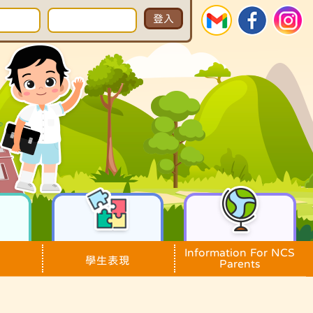
Information For NCS
學生表現
Parents