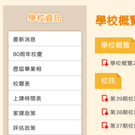
學校資訊
學校概
最新消息
學校概覽
80周年校慶
學校概覽20
歷屆畢業相
校訊
校曆表
上課時間表
第39期校
第38期校
家課政策
第37期校
評估政策