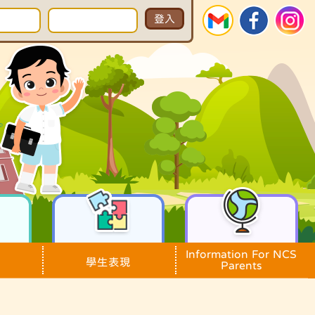
Information For NCS
學生表現
Parents