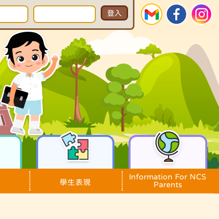
Information For NCS
學生表現
Parents