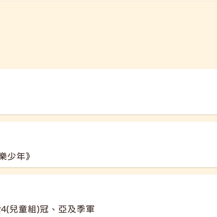
樂少年》
24(兒童組)冠、亞及季軍