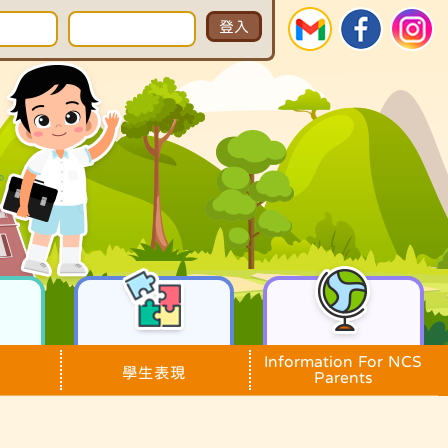
Information For NCS
學生表現
Parents