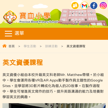
首頁
>
學生活動
>
訓練活動
>
英文資優課程
英文資優課程
英文資優小組由本校外籍英文科老師Mr. Matthew帶領。於小組
中，學生會運用各種VR及AR Apps動手製作具主題性的Google
Sites，並學習將3D影片轉成化為個人的2D故事。在製作過程
中，學生可增進英文寫作的技巧，提升英語溝通的能力及培養對
學習英文的興趣。